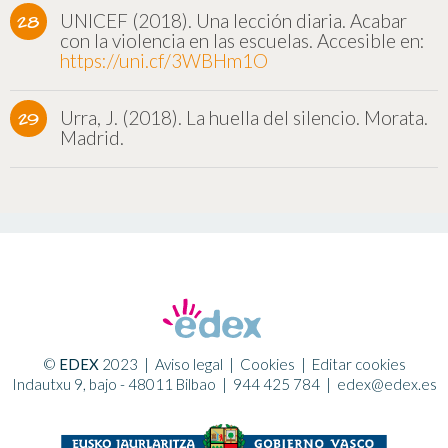
UNICEF (2018). Una lección diaria. Acabar
con la violencia en las escuelas. Accesible en:
https://uni.cf/3WBHm1O
Urra, J. (2018). La huella del silencio. Morata.
Madrid.
©
EDEX
2023
|
Aviso legal
|
Cookies
|
Editar cookies
Indautxu 9, bajo - 48011 Bilbao |
944 425 784
|
edex@edex.es